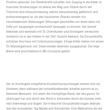
Position gelandet. Die Ölwehrkräfte schaffen sich Zugang in die Keller. In
manchen Straßenzügen ist alleine der Weg zum Öltank durch die
Trümmer eine Herausforderung, welche zeitaufwendig, gefährlich und
kraftanstrengend ist. An den havarierten Öltanks werden mit
verschiedensten Werkzeugen Öffnungen geschaffen um diese dann mit
Hilfe von Saugwägen professionell absaugen zu können. Der überall
klebende und ebenfalls mit Öl, Chemikalien und Sonstigem verseuchte
Schlamm ist in den Kellern in der 360° Ansicht klebend. Die Einsatzkräfte
schützen Ihre Haut mit Vollschutzanzügen. Einige Keller stehen mit einem
Öl-/Wassergemisch voll. Diese werden ebenfalls ausgepumpt. Die ölige
Brühe wird anschließend in IBC-Container gefüllt.
Der im Kontingent mitgeführte Krankentransportwagen erweist sich als
Goldwert, denn während der schweißtreibenden Arbeiten kommt es zu
kleineren Blessuren. Vor allem der hochgiftige Staub, der das ganze Tal
überzogen hat und durch den Wind in Schwaden durch die Gassen zieht
reizt Atemwege und Augen. Die Volkacher Einsatzkräfte tragen deshalb
fast den kompletten Tag Maske und Schutzbrille. Eine Maßnahme die die