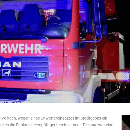
r Volkach, wegen eines Unwettereinsatzes im Stadtgebiet ein.
elten die Funkmeldeempfänger bereits erneut. Diesmal war eine