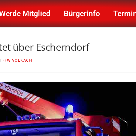
Werde Mitglied
Bürgerinfo
Termi
tet über Escherndorf
N
FFW VOLKACH