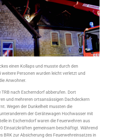
ockes einen Kollaps und musste durch den
 weitere Personen wurden leicht verletzt und
die Anwohner.
e TRB nach Escherndorf abberufen. Dort
n und mehreren ortsansässigen Dachdeckern
rnt. Wegen der Dunkelheit mussten die
m unteranderem der Gerätewagen Hochwasser mit
telle in Escherndorf waren die Feuerwehren aus
00 Einsatzkräften gemeinsam beschäftigt. Während
s BRK zur Absicherung des Feuerwehreinsatzes in