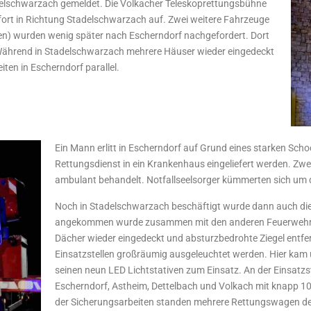
adelschwarzach gemeldet. Die Volkacher Teleskoprettungsbühne
rt in Richtung Stadelschwarzach auf. Zwei weitere Fahrzeuge
ten) wurden wenig später nach Escherndorf nachgefordert. Dort
Während in Stadelschwarzach mehrere Häuser wieder eingedeckt
iten in Escherndorf parallel.
Ein Mann erlitt in Escherndorf auf Grund eines starken Sch
Rettungsdienst in ein Krankenhaus eingeliefert werden. Zwei
ambulant behandelt. Notfallseelsorger kümmerten sich um 
Noch in Stadelschwarzach beschäftigt wurde dann auch di
angekommen wurde zusammen mit den anderen Feuerwehre
Dächer wieder eingedeckt und absturzbedrohte Ziegel entfe
Einsatzstellen großräumig ausgeleuchtet werden. Hier ka
seinen neun LED Lichtstativen zum Einsatz. An der Einsatzs
Escherndorf, Astheim, Dettelbach und Volkach mit knapp 1
der Sicherungsarbeiten standen mehrere Rettungswagen de