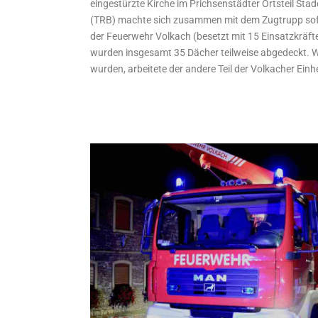
eingestürzte Kirche im Prichsenstädter Ortsteil St
(TRB) machte sich zusammen mit dem Zugtrupp sofo
der Feuerwehr Volkach (besetzt mit 15 Einsatzkräf
wurden insgesamt 35 Dächer teilweise abgedeckt. 
wurden, arbeitete der andere Teil der Volkacher Einhe