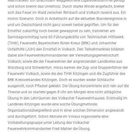
Mainfranken. Ein unachtsam weggeworfene Zigarettenstummel genügt
und schon brennt das Unterholz. Durch starke Winde angefacht, breitet
sich das Feuer im Wald zwischen Rimbach und Volkach rasend aus. Ein
Horror Szenario. Doch in Anbetracht auf die aktuellen Brandereignisse in
und um Deutschland nicht ganz soweit herbei gegriffen. Um für den
Ernstfall zukünftig noch besser gewappnet zu sein, trainierten am
Samstagvormittag rund 60 Führungskräfte von Technischen Hilfswerk
(THW), Feuerwehr, Bayerischem Roten Kreuz (BRK) und Johanniter
Unfallhilfe (JUH) den Ernstfall in Volkach. Den Teilnehmerkreis bildeten
dabei alle Feuerwehrkommandanten der Verwaltungsgemeinschaft
Volkach, sowie die der Feuerwehren der angrenzenden Landkreise aus
Würzburg und Schweinfurt. Hinzu kamen die Zug- und Gruppenführer der
Feuerwehr Volkach, sowie die des THW Kitzingen und die Zugführer des
BRK Kreisverbandes Kitzingen. Doch es wurden weder Schläuche
ausgerollt, noch Pflaster geklebt. Die Übung konzentrierte sich rein auf die
Theorie und so startete gegen 8 Uhr am Morgen eine nicht alltägliche
Übung in den Lehrräumen des Volkacher Feuerwehrhauses. Erstmalig im
Landkreis Kitzingen wurde eine solche Übungmethode,
Organisationsübergreifend und in einer solchen Dimension angewandt
und durchgeführt. Schon Monate im Voraus organisierte eine
Vorbereitungsgruppe unter Leitung des Volkacher
Feuerwehrkommandanten Fred Mahler die Übung.