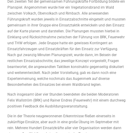
Den zweiten Teil der gemeinsamen Führungskräfte Fortbildung bildete ein
Planspiel. Angenommen wurde hier ein Vegetationsbrand im Wald
zwischen Volkach, Obervolkach und Rimbach. Alle anwesenden
Führungskraft wurden jeweils in Einsatzabschnitte eingeteilt und mussten
gemeinsam in ihrer Gruppe eine Einsatztaktik entwickeln und den Einsatz
auf der Karte planen und darstellen. Die Planungen mussten hierbei in
Einklang und Rücksichtnahme zwischen der Führung von BRK, Feuerwehr
und THW erfolgen. Jede Gruppe hatte ein gewisses Kontingent an
Einsatzfahrzeugen und Einsatzkräften für den Einsatz zur Verfügung.
Nach gut zwanzig Minuten Planungszeit, wurde dann, im Beisein der
restlichen Einsatzabschnitte, das jeweilige Konzept vorgestellt, Fragen
beantwortet, die angewandten Taktiken konstruktiv gegenseitig diskutiert
und weiterentwickelt. Nach jeder Vorstellung, gab es dann noch eine
Expertenmeinung, welche nochmals das Augenmerk auf diverse
Besonderheiten des Einsatzes bei einem Waldbrand legten.
Nach insgesamt über vier Stunden beendeten die beiden Moderatoren
Felix Wallström (BRK) und Rainer Endres (Feuerwehr) mit einem durchweg
positiven Feedback die Ausbildungsveranstaltung.
Die in der Theorie neugewonnenen Erkenntnisse fließen einerseits in
zukünftige Einsätze, aber auch in eine große Übung im Septmeber mit
rein. Mehrere Hundert Einsatzkräfte aller vier Organisation werden dann