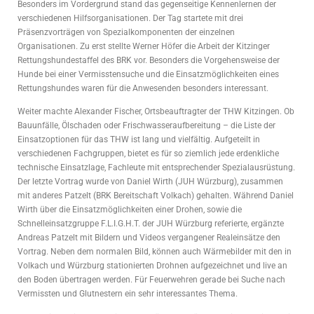
Besonders im Vordergrund stand das gegenseitige Kennenlernen der
verschiedenen Hilfsorganisationen. Der Tag startete mit drei
Präsenzvorträgen von Spezialkomponenten der einzelnen
Organisationen. Zu erst stellte Werner Höfer die Arbeit der Kitzinger
Rettungshundestaffel des BRK vor. Besonders die Vorgehensweise der
Hunde bei einer Vermisstensuche und die Einsatzmöglichkeiten eines
Rettungshundes waren für die Anwesenden besonders interessant.
Weiter machte Alexander Fischer, Ortsbeauftragter der THW Kitzingen. Ob
Bauunfälle, Ölschaden oder Frischwasseraufbereitung – die Liste der
Einsatzoptionen für das THW ist lang und vielfältig. Aufgeteilt in
verschiedenen Fachgruppen, bietet es für so ziemlich jede erdenkliche
technische Einsatzlage, Fachleute mit entsprechender Spezialausrüstung.
Der letzte Vortrag wurde von Daniel Wirth (JUH Würzburg), zusammen
mit anderes Patzelt (BRK Bereitschaft Volkach) gehalten. Während Daniel
Wirth über die Einsatzmöglichkeiten einer Drohen, sowie die
Schnelleinsatzgruppe F.L.I.G.H.T. der JUH Würzburg referierte, ergänzte
Andreas Patzelt mit Bildern und Videos vergangener Realeinsätze den
Vortrag. Neben dem normalen Bild, können auch Wärmebilder mit den in
Volkach und Würzburg stationierten Drohnen aufgezeichnet und live an
den Boden übertragen werden. Für Feuerwehren gerade bei Suche nach
Vermissten und Glutnestern ein sehr interessantes Thema.